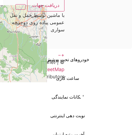
دریافت جهات
با ماشین
توسط حمل و نقل
عمومی
پیاده روی
دوچرخه
سواری
−
+
خودروهای تحت پوشش
Leaflet
|
©
OpenStreetMap
contributors
ساعت کاری
امکانات نمایندگی
نوبت دهی اینترنتی
آخرین رتبه ارزیابی